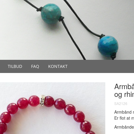
TILBUD
FAQ
KONTAKT
Armbå
og rhi
SA2126
Armbånd m
Er flot at
Armbåndet 