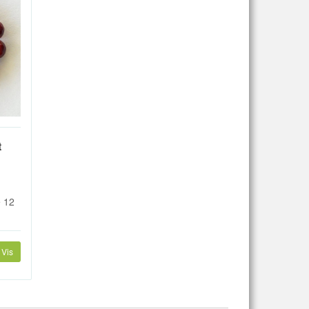
t
e 12
Vis