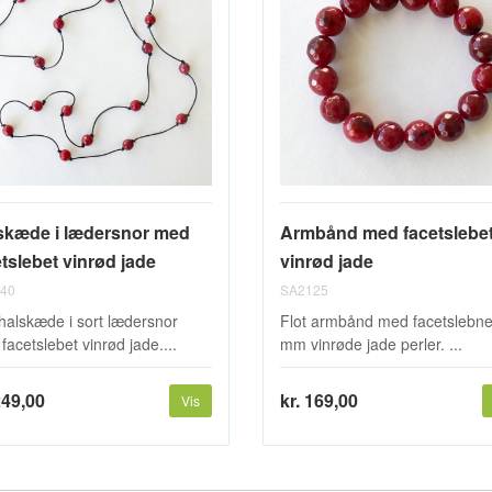
skæde i lædersnor med
Armbånd med facetslebe
tslebet vinrød jade
vinrød jade
40
SA2125
 halskæde i sort lædersnor
Flot armbånd med facetslebn
facetslebet vinrød jade....
mm vinrøde jade perler. ...
249,00
kr. 169,00
Vis