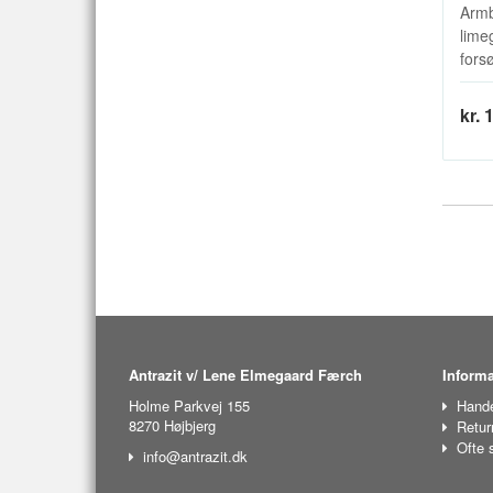
Armb
lime
forsø
kr. 
Antrazit v/ Lene Elmegaard Færch
Informa
Holme Parkvej 155
Hande
8270 Højbjerg
Retur
Ofte 
info@antrazit.dk