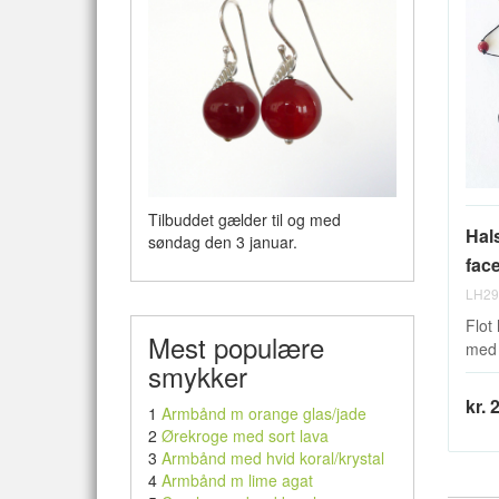
Tilbuddet gælder til og med
Hal
søndag den 3 januar.
face
LH29
Flot
Mest populære
med 
smykker
kr. 
1
Armbånd m orange glas/jade
2
Ørekroge med sort lava
3
Armbånd med hvid koral/krystal
4
Armbånd m lime agat