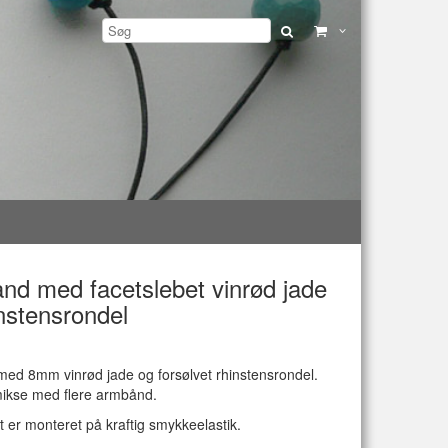
nd med facetslebet vinrød jade
nstensrondel
ed 8mm vinrød jade og forsølvet rhinstensrondel.
 mikse med flere armbånd.
er monteret på kraftig smykkeelastik.