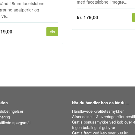
med facetslebne limegrø...
ånd i 8mm facetslebne
grønne agatperler og
lve...
kr. 179,00
119,00
Vis
tion
Når du handler hos os får du...
lsbetingelser
Håndlavede kvalitetssmykker
Afsendelse 1-3 hverdage efter bestil
nering
Gratis bonussmykke ved køb over 4
stillede spørgsmål
Ingen betaling af gebyrer
Gratis fragt ved køb over 600 kr.