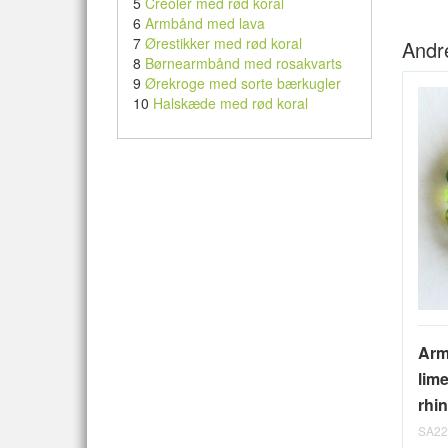
5
Creoler med rød koral
6
Armbånd med lava
7
Ørestikker med rød koral
Andr
8
Børnearmbånd med rosakvarts
9
Ørekroge med sorte bærkugler
10
Halskæde med rød koral
Arm
lim
rhi
SA22