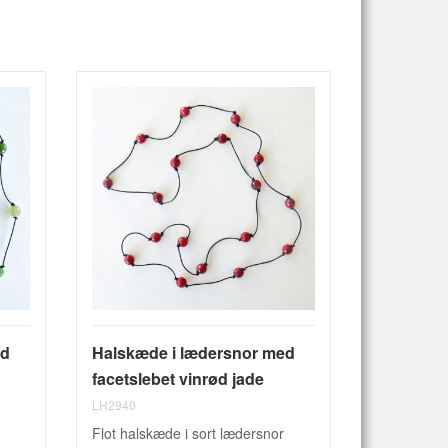
ed
Halskæde i lædersnor med
facetslebet vinrød jade
LH2940
Flot halskæde i sort lædersnor