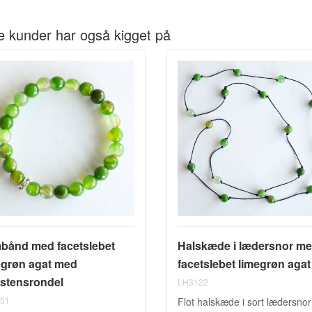
e kunder har også kigget på
bånd med facetslebet
Halskæde i lædersnor m
egrøn agat med
facetslebet limegrøn agat
nstensrondel
LH3122
51
Flot halskæde i sort lædersnor