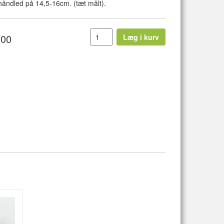
 håndled på 14,5-16cm. (tæt målt).
,00
Læg i kurv