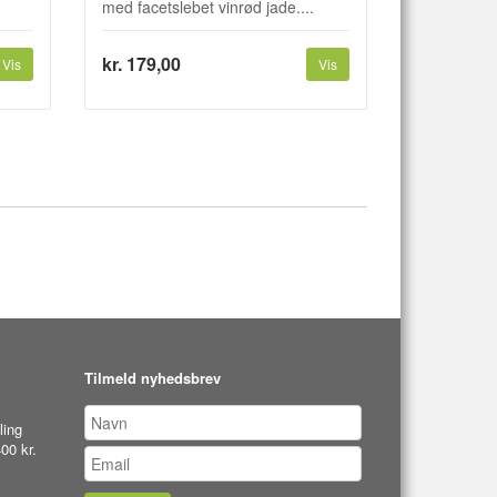
med facetslebet vinrød jade....
kr. 179,00
Vis
Vis
Tilmeld nyhedsbrev
ling
00 kr.