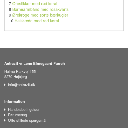
7
Ørestikker med rød koral
8
Børnearmbånd med rosakvarts
9
Ørekroge med sorte bærkugler
10
Halskæde med rød koral
Antrazit v/ Lene Elmegaard Færch
Holme Parkvej 155
8270 Højbjerg
info@antrazit.dk
Information
Handelsbetingelser
Returnering
Ofte stillede spørgsmål