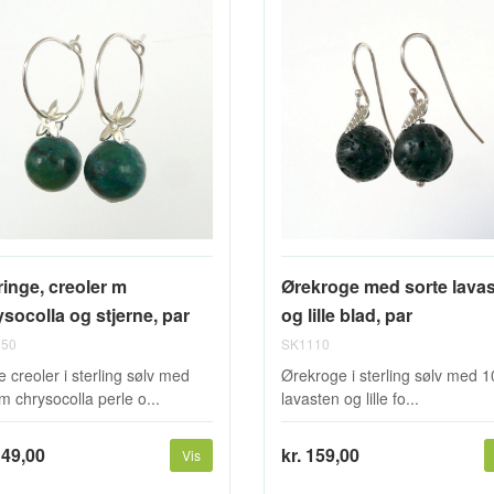
ringe, creoler m
Ørekroge med sorte lava
socolla og stjerne, par
og lille blad, par
50
SK1110
e creoler i sterling sølv med
Ørekroge i sterling sølv med
 chrysocolla perle o...
lavasten og lille fo...
149,00
kr. 159,00
Vis