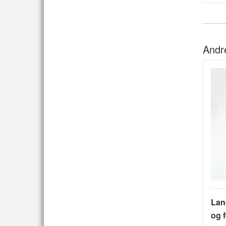
Andr
Lan
og f