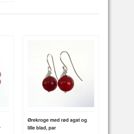
Ørekroge med rød agat og
v
lille blad, par