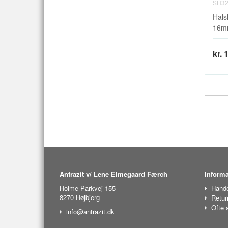
SH32
Hals
16mm
kr. 
Antrazit v/ Lene Elmegaard Færch
Informa
Holme Parkvej 155
Hande
8270 Højbjerg
Retur
Ofte 
info@antrazit.dk