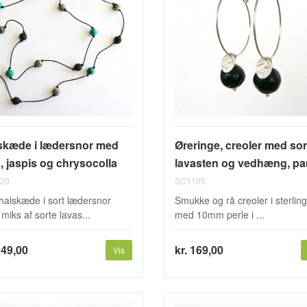
skæde i lædersnor med
Øreringe, creoler med sor
, jaspis og chrysocolla
lavasten og vedhæng, pa
20
SC1105
 halskæde i sort lædersnor
Smukke og rå creoler i sterling
miks af sorte lavas...
med 10mm perle i ...
249,00
kr. 169,00
Vis