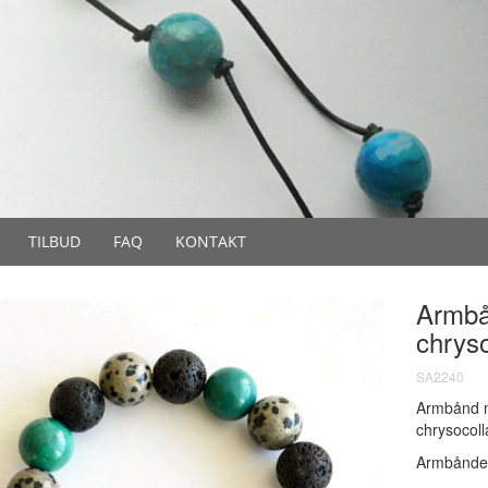
TILBUD
FAQ
KONTAKT
Armbå
chryso
SA2240
Armbånd me
chrysocoll
Armbåndet 