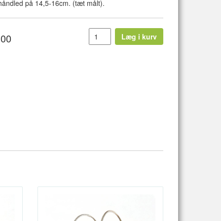
 håndled på 14,5-16cm. (tæt målt).
,00
Læg i kurv