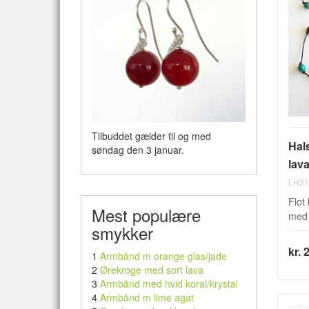
Tilbuddet gælder til og med
Hal
søndag den 3 januar.
lava
LH31
Flot
Mest populære
med 
smykker
kr. 
1
Armbånd m orange glas/jade
2
Ørekroge med sort lava
3
Armbånd med hvid koral/krystal
4
Armbånd m lime agat