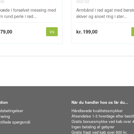
06
SA2122
kæde i forsølvet messing med
Armbånd i rød agat med børs
 rund perle i rød...
skiver og snoet ring i ster...
179,00
kr. 199,00
Vis
tion
Når du handler hos os får du...
lsbetingelser
Håndlavede kvalitetssmykker
Afsendelse 1-3 hverdage efter bestil
nering
Gratis bonussmykke ved køb over 4
stillede spørgsmål
Ingen betaling af gebyrer
Gratis fragt ved køb over 600 kr.