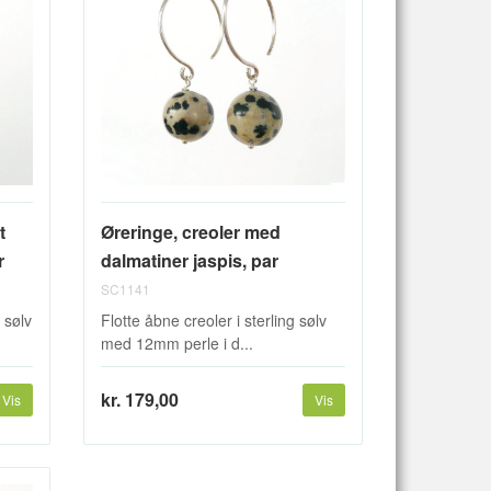
t
Øreringe, creoler med
r
dalmatiner jaspis, par
SC1141
 sølv
Flotte åbne creoler i sterling sølv
med 12mm perle i d...
kr. 179,00
Vis
Vis