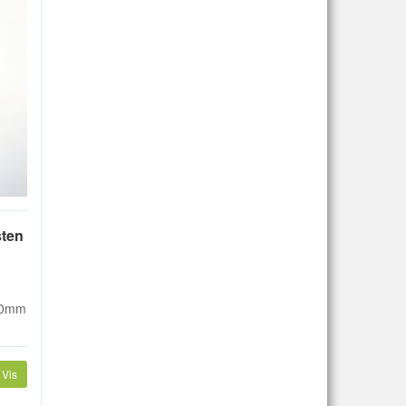
sten
 10mm
Vis