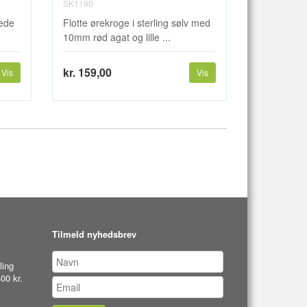
SK1190
tede
Flotte ørekroge i sterling sølv med
10mm rød agat og lille ...
kr. 159,00
Vis
Vis
Tilmeld nyhedsbrev
ling
00 kr.