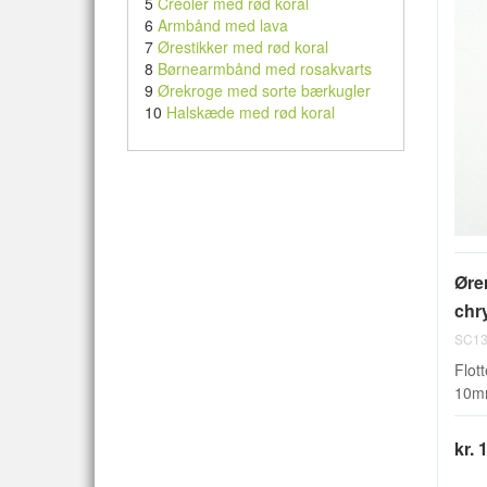
5
Creoler med rød koral
6
Armbånd med lava
7
Ørestikker med rød koral
8
Børnearmbånd med rosakvarts
9
Ørekroge med sorte bærkugler
10
Halskæde med rød koral
Øre
chry
SC13
Flott
10mm
kr. 