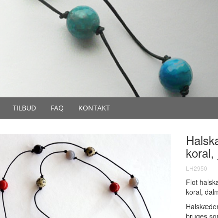
TILBUD
FAQ
KONTAKT
Halsk
koral,
LH2950
Flot halsk
koral, dal
Halskæden
bruges so