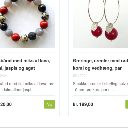
bånd med miks af lava,
Øreringe, creoler med rø
l, jaspis og agat
koral og vedhæng, par
24A
SC1220
ånd med flot miks af lava, rød
Smukke creoler i sterling sølv
. dalmatiner jaspi...
10mm rød koralperle...
220,00
kr. 199,00
Vis