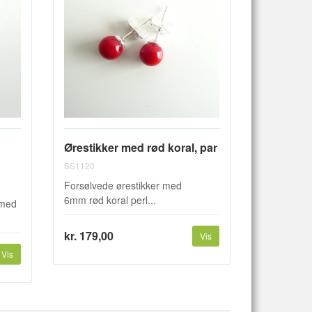
d
Ørestikker med rød koral, par
SS1120
Forsølvede ørestikker med
6mm rød koral perl...
 med
kr. 179,00
Vis
Vis