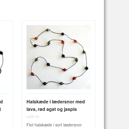
ed
Halskæde i lædersnor med
t
lava, rød agat og jaspis
LH3115
Flot halskæde i sort lædersnor