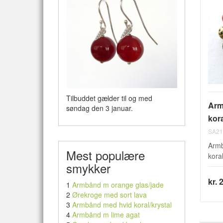
Tilbuddet gælder til og med
Arm
søndag den 3 januar.
kora
SA21
Armb
Mest populære
koral
smykker
kr. 
1
Armbånd m orange glas/jade
2
Ørekroge med sort lava
3
Armbånd med hvid koral/krystal
4
Armbånd m lime agat