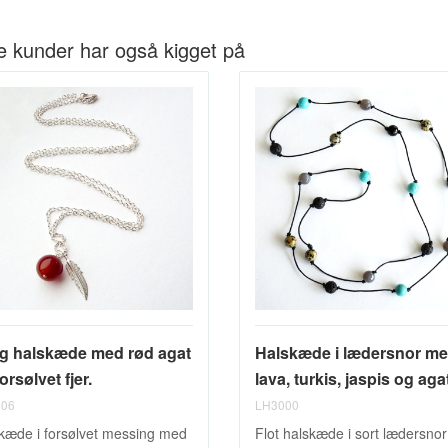
e kunder har også kigget på
g halskæde med rød agat
Halskæde i lædersnor m
orsølvet fjer.
lava, turkis, jaspis og aga
06
LH3000
kæde i forsølvet messing med
Flot halskæde i sort lædersnor