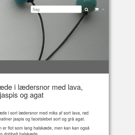
æde i lædersnor med lava,
 jaspis og agat
æde i sort lædersnor med miks af sort lava, rød
matiner jaspis og facetslebet sort og grå agat.
 er flot som lang halskæde, men kan kan også
m dobbelt halskæde.