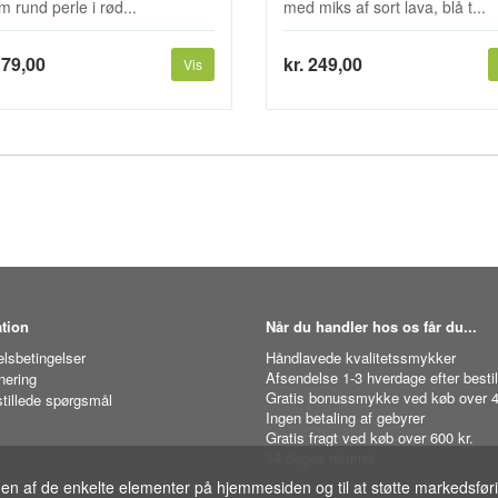
 rund perle i rød...
med miks af sort lava, blå t...
179,00
kr. 249,00
Vis
tion
Når du handler hos os får du...
lsbetingelser
Håndlavede kvalitetssmykker
Afsendelse 1-3 hverdage efter bestil
nering
Gratis bonussmykke ved køb over 4
stillede spørgsmål
Ingen betaling af gebyrer
Gratis fragt ved køb over 600 kr.
14 dages returret
gen af de enkelte elementer på hjemmesiden og til at støtte markedsfør