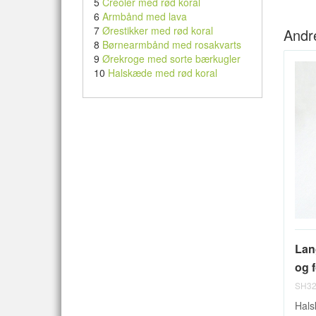
5
Creoler med rød koral
6
Armbånd med lava
7
Ørestikker med rød koral
Andr
8
Børnearmbånd med rosakvarts
9
Ørekroge med sorte bærkugler
10
Halskæde med rød koral
Lan
og f
SH32
Hals