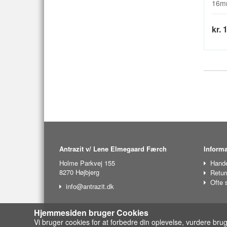
16mm
kr. 
Antrazit v/ Lene Elmegaard Færch
Informa
Holme Parkvej 155
Hande
8270 Højbjerg
Retur
Ofte 
info@antrazit.dk
Hjemmesiden bruger Cookies
Vi bruger cookies for at forbedre din oplevelse, vurdere bru