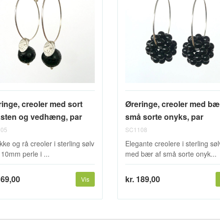
ringe, creoler med sort
Øreringe, creoler med bær
asten og vedhæng, par
små sorte onyks, par
05
SC1108
ke og rå creoler i sterling sølv
Elegante creolere i sterling søl
10mm perle i ...
med bær af små sorte onyk...
169,00
kr. 189,00
Vis