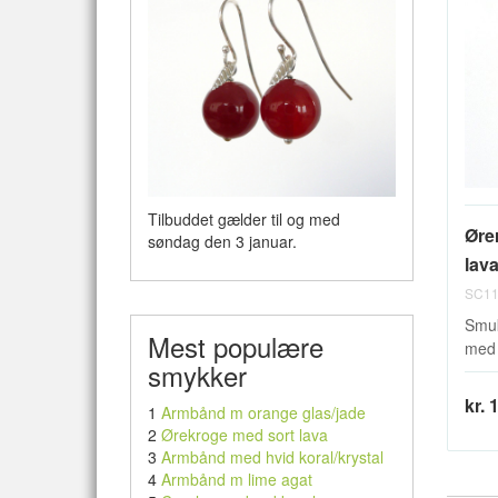
Tilbuddet gælder til og med
Øre
søndag den 3 januar.
lav
SC11
Smuk
Mest populære
med 
smykker
kr. 
1
Armbånd m orange glas/jade
2
Ørekroge med sort lava
3
Armbånd med hvid koral/krystal
4
Armbånd m lime agat