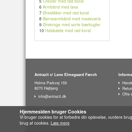
5
Creoler med rød koral
6
Armbånd med lava
7
Ørestikker med rød koral
8
Børnearmbånd med rosakvarts
9
Ørekroge med sorte bærkugler
10
Halskæde med rød koral
Antrazit v/ Lene Elmegaard Færch
Informa
Holme Parkvej 155
Hande
8270 Højbjerg
Retur
Ofte 
info@antrazit.dk
Hjemmesiden bruger Cookies
Vi bruger cookies for at forbedre din oplevelse, vurdere bru
brug af cookies.
Læs mere