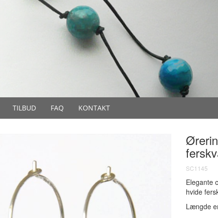
TILBUD
FAQ
KONTAKT
Ørerin
ferskv
SC1145
Elegante c
hvide fer
Længde er