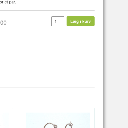
or et par.
,00
Læg i kurv