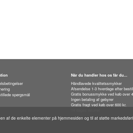
tion
Når du handler hos os får du...
lsbetingelser
Håndlavede kvalitetssmykker
Afsendelse 1-3 hverdage efter bestil
nering
Gratis bonussmykke ved køb over 4
stillede spørgsmål
Ingen betaling af gebyrer
Gratis fragt ved køb over 600 kr.
14 dages returret
gen af de enkelte elementer på hjemmesiden og til at støtte markedsfør