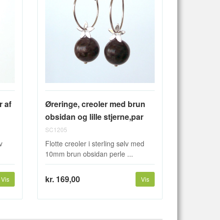
 af
Øreringe, creoler med brun
obsidan og lille stjerne,par
SC1205
v
Flotte creoler i sterling sølv med
10mm brun obsidan perle ...
kr. 169,00
Vis
Vis