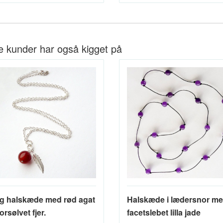
e kunder har også kigget på
g halskæde med rød agat
Halskæde i lædersnor m
orsølvet fjer.
facetslebet lilla jade