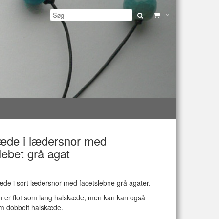
æde i lædersnor med
lebet grå agat
æde i sort lædersnor med facetslebne grå agater.
 er flot som lang halskæde, men kan kan også
m dobbelt halskæde.