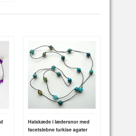
ed
Halskæde i lædersnor med
facetslebne turkise agater