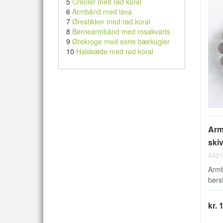
5
Creoler med rød koral
6
Armbånd med lava
7
Ørestikker med rød koral
8
Børnearmbånd med rosakvarts
9
Ørekroge med sorte bærkugler
10
Halskæde med rød koral
Arm
skiv
SA21
Armb
børst
kr. 