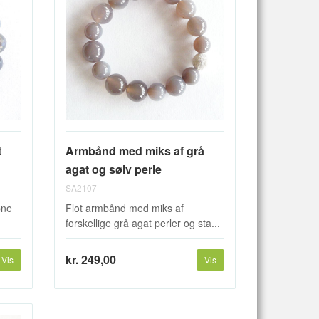
t
Armbånd med miks af grå
agat og sølv perle
SA2107
bne
Flot armbånd med miks af
forskellige grå agat perler og sta...
kr. 249,00
Vis
Vis