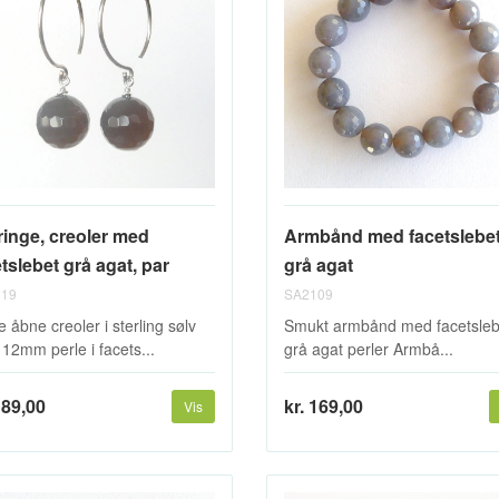
ringe, creoler med
Armbånd med facetslebe
tslebet grå agat, par
grå agat
19
SA2109
e åbne creoler i sterling sølv
Smukt armbånd med facetsle
12mm perle i facets...
grå agat perler Armbå...
189,00
kr. 169,00
Vis