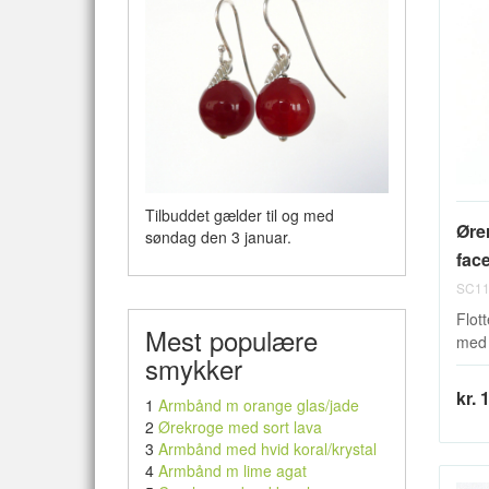
Tilbuddet gælder til og med
Øre
søndag den 3 januar.
face
SC11
Flott
Mest populære
med 
smykker
kr. 
1
Armbånd m orange glas/jade
2
Ørekroge med sort lava
3
Armbånd med hvid koral/krystal
4
Armbånd m lime agat