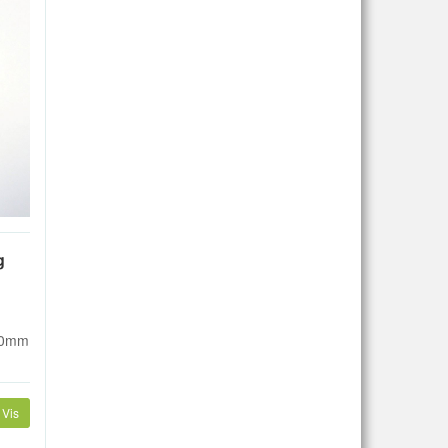
g
 10mm
Vis