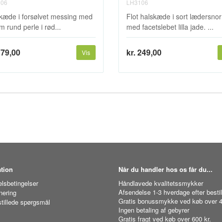
06
LH3106
kæde i forsølvet messing med
Flot halskæde i sort lædersnor
 rund perle i rød...
med facetslebet lilla jade. ...
179,00
kr. 249,00
Vis
tion
Når du handler hos os får du...
lsbetingelser
Håndlavede kvalitetssmykker
Afsendelse 1-3 hverdage efter bestil
nering
Gratis bonussmykke ved køb over 4
stillede spørgsmål
Ingen betaling af gebyrer
Gratis fragt ved køb over 600 kr.