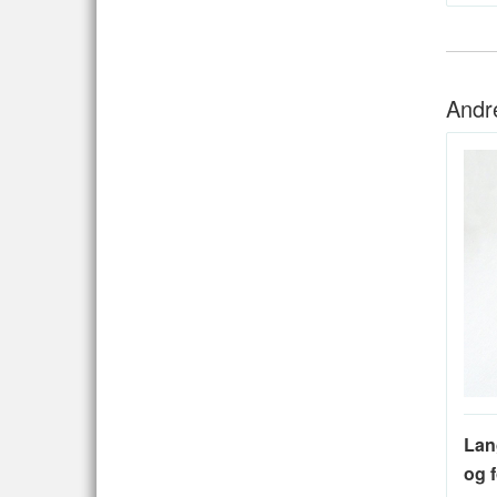
Andr
Lan
og f