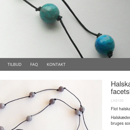
TILBUD
FAQ
KONTAKT
Halsk
facets
LH3100
Flot halsk
Halskæden
bruges so