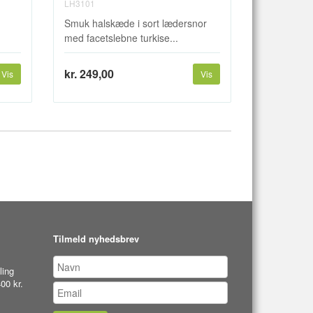
LH3101
Smuk halskæde i sort lædersnor
med facetslebne turkise...
kr. 249,00
Vis
Vis
Tilmeld nyhedsbrev
ling
00 kr.