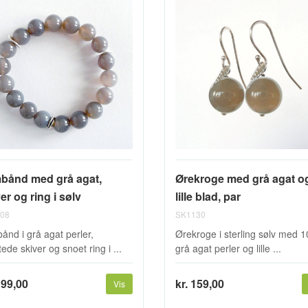
bånd med grå agat,
Ørekroge med grå agat o
er og ring i sølv
lille blad, par
08
SK1130
ånd i grå agat perler,
Ørekroge i sterling sølv med
ede skiver og snoet ring i ...
grå agat perler og lille ...
199,00
kr. 159,00
Vis