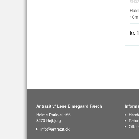
SH32
Hals
16mm
kr. 
Antrazit v/ Lene Elmegaard Færch
Informa
Holme Parkvej 155
Hande
8270 Højbjerg
Retur
Ofte 
info@antrazit.dk