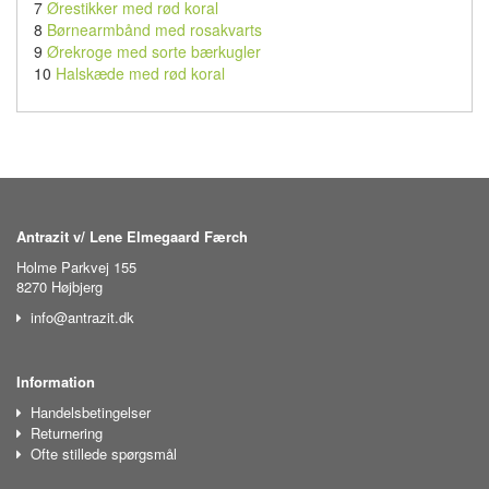
7
Ørestikker med rød koral
8
Børnearmbånd med rosakvarts
9
Ørekroge med sorte bærkugler
10
Halskæde med rød koral
Antrazit v/ Lene Elmegaard Færch
Holme Parkvej 155
8270 Højbjerg
info@antrazit.dk
Information
Handelsbetingelser
Returnering
Ofte stillede spørgsmål