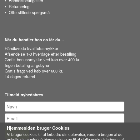
Handelsbetingelser
Returnering
Ofte stillede spørgsmål
Når du handler hos os får du...
Håndlavede kvalitetssmykker
Afsendelse 1-3 hverdage efter bestilling
Gratis bonussmykke ved køb over 400 kr.
Ingen betaling af gebyrer
Gratis fragt ved køb over 600 kr.
14 dages returret
Tilmeld nyhedsbrev
Hjemmesiden bruger Cookies
Tilmeld
Vi bruger cookies for at forbedre din oplevelse, vurdere brugen af de
enkelte elementer på hjemmesiden og til at støtte markedsføringen af