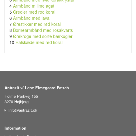
4
Armbånd m lime agat
5
Creoler med rød koral
6
Armbånd med lava
7
Ørestikker med rød koral
8
Børnearmbånd med rosakvarts
9
Ørekroge med sorte bærkugler
10
Halskæde med rød koral
Antrazit v/ Lene Elmegaard Færch
Holme Parkvej 155
8270 Højbjerg
info@antrazit.dk
Information