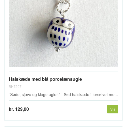
Halskæde med blå porcelænsugle
BH7207
"Søde, sjove og kloge ugler." - Sød halskæde i forsølvet me...
kr. 129,00
Vis