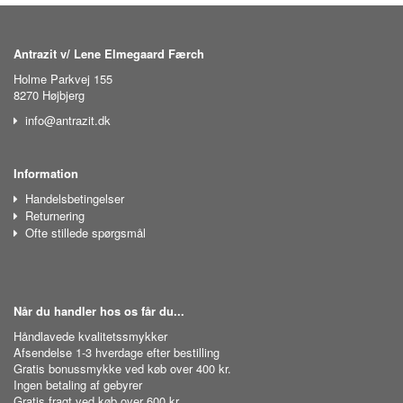
Antrazit v/ Lene Elmegaard Færch
Holme Parkvej 155
8270 Højbjerg
info@antrazit.dk
Information
Handelsbetingelser
Returnering
Ofte stillede spørgsmål
Når du handler hos os får du...
Håndlavede kvalitetssmykker
Afsendelse 1-3 hverdage efter bestilling
Gratis bonussmykke ved køb over 400 kr.
Ingen betaling af gebyrer
Gratis fragt ved køb over 600 kr.