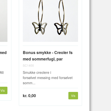
 med
Bonus smykke - Creoler fs
med sommerfugl, par
SC1400
Alt
Smukke creolere i
forsølvet messing med forsølvet
somm...
Vis
kr. 0,00
Vis