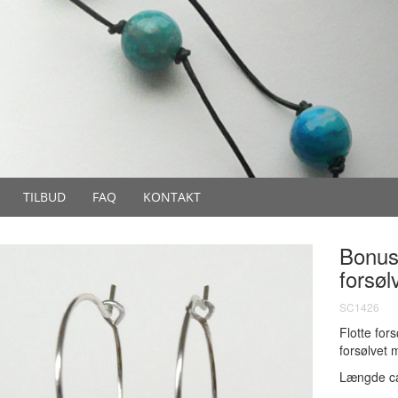
TILBUD
FAQ
KONTAKT
Bonus
forsø
SC1426
Flotte for
forsølvet
Længde c