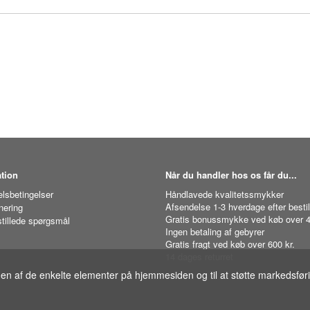
tion
Når du handler hos os får du...
lsbetingelser
Håndlavede kvalitetssmykker
Afsendelse 1-3 hverdage efter bestil
nering
Gratis bonussmykke ved køb over 4
stillede spørgsmål
Ingen betaling af gebyrer
Gratis fragt ved køb over 600 kr.
14 dages returret
gen af de enkelte elementer på hjemmesiden og til at støtte markedsfør