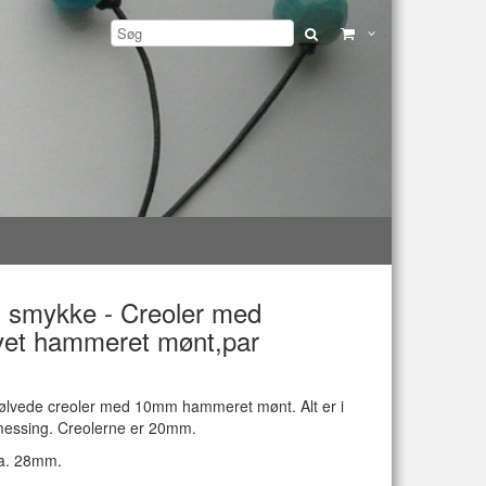
 smykke - Creoler med
lvet hammeret mønt,par
sølvede creoler med 10mm hammeret mønt. Alt er i
 messing. Creolerne er 20mm.
a. 28mm.