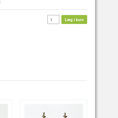
.
0
Læg i kurv