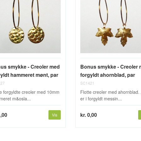
us smykke - Creoler med
Bonus smykke - Creoler
gyldt hammeret mønt, par
forgyldt ahornblad, par
27
SC1421
te forgyldte creoler med 10mm
Flotte creoler med ahornblad. 
eret m&osla...
er i forgyldt messin...
0,00
kr. 0,00
Vis