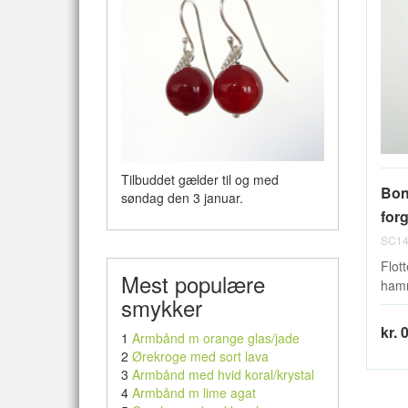
Tilbuddet gælder til og med
Bon
søndag den 3 januar.
for
SC14
Flot
Mest populære
hamm
smykker
kr. 
1
Armbånd m orange glas/jade
2
Ørekroge med sort lava
3
Armbånd med hvid koral/krystal
4
Armbånd m lime agat