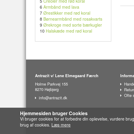
5
Creoler med rød koral
6
Armbånd med lava
7
Ørestikker med rød koral
8
Børnearmbånd med rosakvarts
9
Ørekroge med sorte bærkugler
10
Halskæde med rød koral
Antrazit v/ Lene Elmegaard Færch
Informa
Holme Parkvej 155
Hande
8270 Højbjerg
Retur
Ofte 
info@antrazit.dk
Hjemmesiden bruger Cookies
Vi bruger cookies for at forbedre din oplevelse, vurdere bru
brug af cookies.
Læs mere