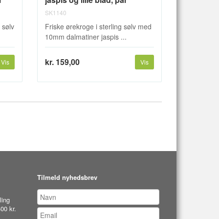
SK1140
 sølv
Friske ørekroge i sterling sølv med
10mm dalmatiner jaspis ...
kr. 159,00
Vis
Vis
Tilmeld nyhedsbrev
ling
00 kr.