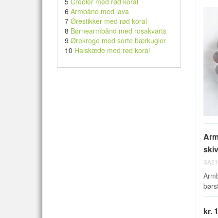
5
Creoler med rød koral
6
Armbånd med lava
7
Ørestikker med rød koral
8
Børnearmbånd med rosakvarts
9
Ørekroge med sorte bærkugler
10
Halskæde med rød koral
Arm
skiv
SA21
Armb
børst
kr. 