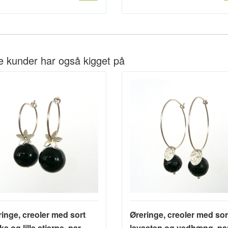
e kunder har også kigget på
ringe, creoler med sort
Øreringe, creoler med sor
s og lille stjerne, par
lavasten og vedhæng, pa