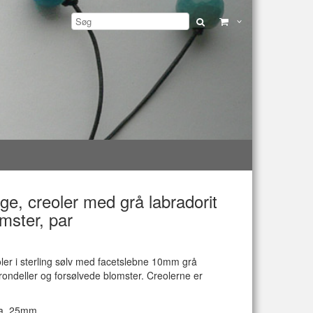
ge, creoler med grå labradorit
mster, par
oler i sterling sølv med facetslebne 10mm grå
 rondeller og forsølvede blomster. Creolerne er
a. 25mm.