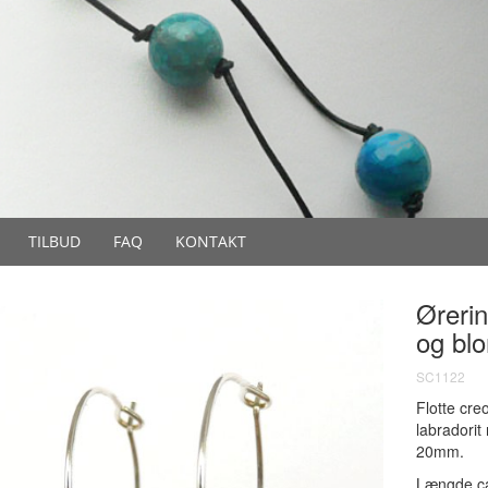
TILBUD
FAQ
KONTAKT
Ørerin
og blo
SC1122
Flotte cre
labradorit
20mm.
Længde c