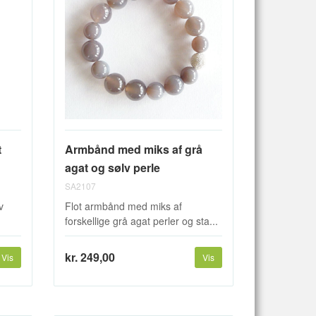
t
Armbånd med miks af grå
agat og sølv perle
SA2107
v
Flot armbånd med miks af
forskellige grå agat perler og sta...
kr. 249,00
Vis
Vis