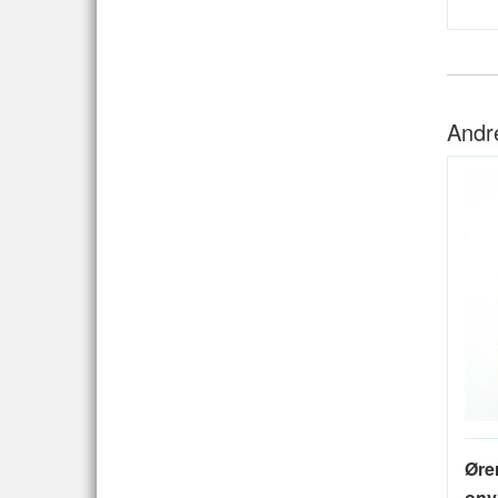
Andr
Øre
onyk