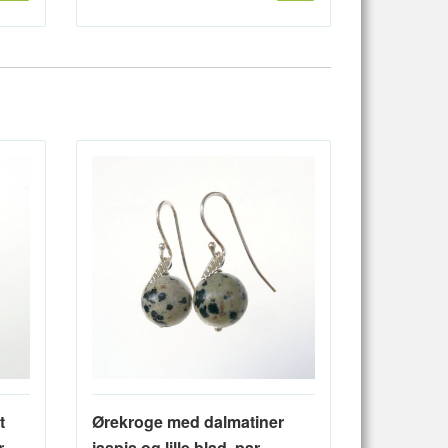
t
Ørekroge med dalmatiner
r
jaspis og lille blad, par