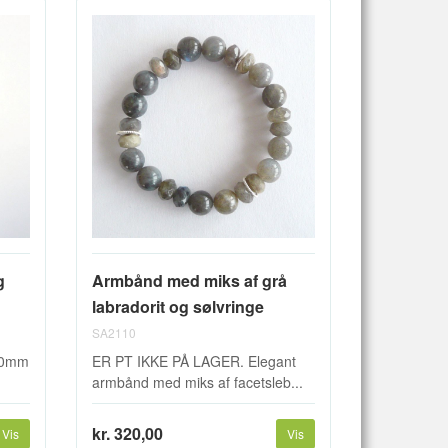
g
Armbånd med miks af grå
labradorit og sølvringe
SA2110
 10mm
ER PT IKKE PÅ LAGER. Elegant
armbånd med miks af facetsleb...
kr. 320,00
Vis
Vis