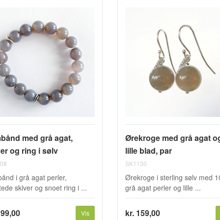
bånd med grå agat,
Ørekroge med grå agat o
er og ring i sølv
lille blad, par
08
SK1130
ånd i grå agat perler,
Ørekroge i sterling sølv med
ede skiver og snoet ring i ...
grå agat perler og lille ...
199,00
kr. 159,00
Vis