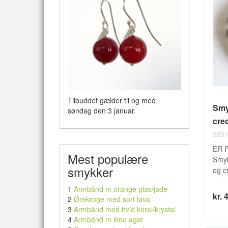
Tilbuddet gælder til og med
Smy
søndag den 3 januar.
creo
SS51
ER 
Mest populære
Smyk
smykker
og cr
1
Armbånd m orange glas/jade
kr. 
2
Ørekroge med sort lava
3
Armbånd med hvid koral/krystal
4
Armbånd m lime agat