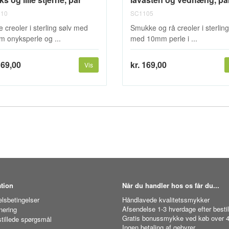
10
SC1105
e creoler i sterling sølv med
Smukke og rå creoler i sterling
 onyksperle og ...
med 10mm perle i ...
169,00
kr. 169,00
Vis
tion
Når du handler hos os får du...
lsbetingelser
Håndlavede kvalitetssmykker
Afsendelse 1-3 hverdage efter bestil
nering
Gratis bonussmykke ved køb over 4
stillede spørgsmål
Ingen betaling af gebyrer