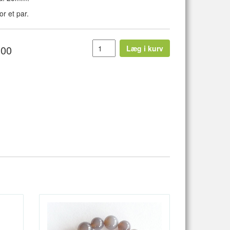
or et par.
,00
Læg i kurv