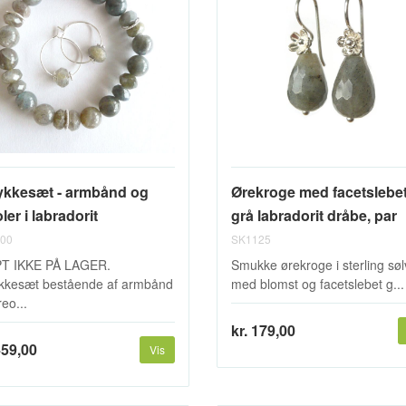
kkesæt - armbånd og
Ørekroge med facetslebe
ler i labradorit
grå labradorit dråbe, par
00
SK1125
PT IKKE PÅ LAGER.
Smukke ørekroge i sterling søl
kesæt bestående af armbånd
med blomst og facetslebet g...
eo...
kr. 179,00
459,00
Vis