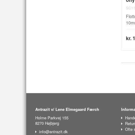
SC11
Flott
10mm
kr. 
Antrazit v/ Lene Elmegaard Færch
Informa
Holme Parkvej 155
Hande
8270 Højbjerg
Retur
Ofte 
info@antrazit.dk