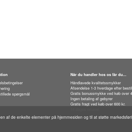
tion
Når du handler hos os får du...
lsbetingelser
Håndlavede kvalitetssmykker
Afsendelse 1-3 hverdage efter bestil
nering
Gratis bonussmykke ved køb over 4
stillede spørgsmål
Ingen betaling af gebyrer
Gratis fragt ved køb over 600 kr.
14 dages returret
gen af de enkelte elementer på hjemmesiden og til at støtte markedsfør