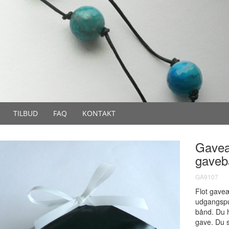
TILBUD
FAQ
KONTAKT
Gaveæ
gaveb
GA9107
Flot gave
udgangspu
bånd. Du h
gave. Du s