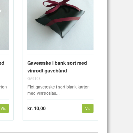
ed
Gaveæske i bank sort med
vinrødt gavebånd
GA9108
rton
Flot gaveæske i sort blank karton
med vinr&oslas...
kr. 10,00
Vis
Vis