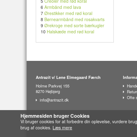
5
Creoler med rød koral
6
Armbånd med lava
7
Ørestikker med rød koral
8
Børnearmbånd med rosakvarts
9
Ørekroge med sorte bærkugler
10
Halskæde med rød koral
Antrazit v/ Lene Elmegaard Færch
Informa
Holme Parkvej 155
Hande
8270 Højbjerg
Retur
Ofte 
info@antrazit.dk
Hjemmesiden bruger Cookies
Vi bruger cookies for at forbedre din oplevelse, vurdere bru
brug af cookies.
Læs mere