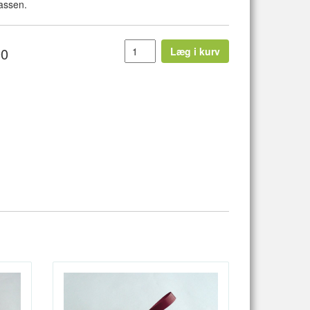
kassen.
00
Læg i kurv