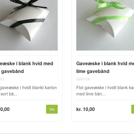
eæske i blank hvid med
Gaveæske i blank hvid m
t gavebånd
lime gavebånd
01
GA9104
 gaveæske i hvidt blankt karton
Flot gaveæske i hvidt blank ka
sort bå...
med lime bån...
10,00
kr. 10,00
Vis