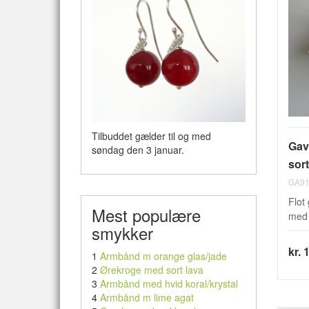
Tilbuddet gælder til og med
Gav
søndag den 3 januar.
sor
GA91
Flot
Mest populære
med 
smykker
kr. 
1
Armbånd m orange glas/jade
2
Ørekroge med sort lava
3
Armbånd med hvid koral/krystal
4
Armbånd m lime agat