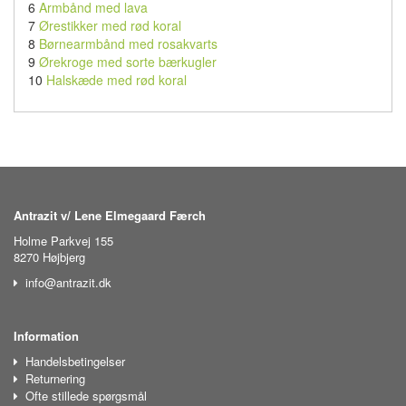
6
Armbånd med lava
7
Ørestikker med rød koral
8
Børnearmbånd med rosakvarts
9
Ørekroge med sorte bærkugler
10
Halskæde med rød koral
Antrazit v/ Lene Elmegaard Færch
Holme Parkvej 155
8270 Højbjerg
info@antrazit.dk
Information
Handelsbetingelser
Returnering
Ofte stillede spørgsmål