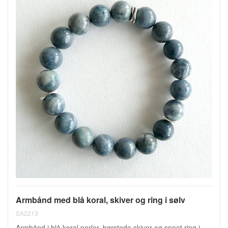
Armbånd med blå koral, skiver og ring i sølv
SA2213
Armbånd i blå koral perler, børstede skiver og snoet ring i...