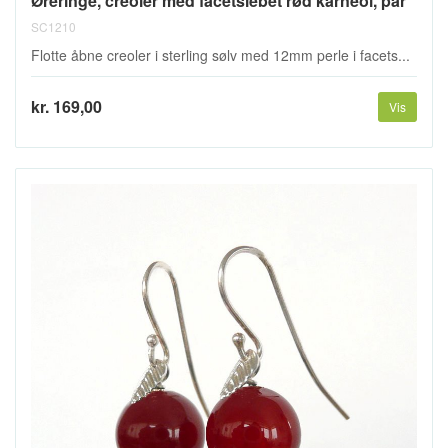
Øreringe, creoler med facetslebet rød karneol, par
SC1210
Flotte åbne creoler i sterling sølv med 12mm perle i facets...
kr. 169,00
Vis