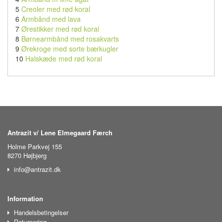
5
Creoler med rød koral
6
Armbånd med lava
7
Ørestikker med rød koral
8
Børnearmbånd med rosakvarts
9
Ørekroge med sorte bærkugler
10
Halskæde med rød koral
Antrazit v/ Lene Elmegaard Færch
Holme Parkvej 155
8270 Højbjerg
info@antrazit.dk
Information
Handelsbetingelser
Returnering