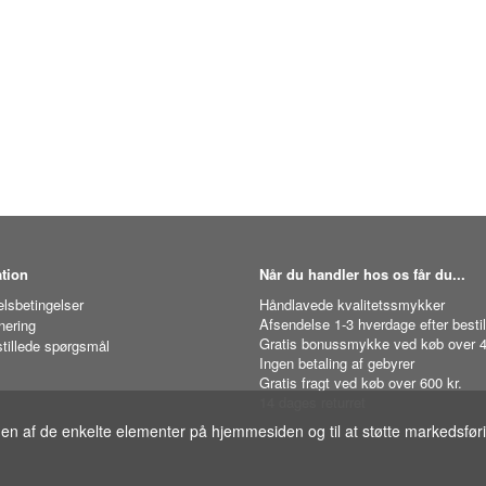
tion
Når du handler hos os får du...
lsbetingelser
Håndlavede kvalitetssmykker
Afsendelse 1-3 hverdage efter bestil
nering
Gratis bonussmykke ved køb over 4
stillede spørgsmål
Ingen betaling af gebyrer
Gratis fragt ved køb over 600 kr.
14 dages returret
gen af de enkelte elementer på hjemmesiden og til at støtte markedsfør