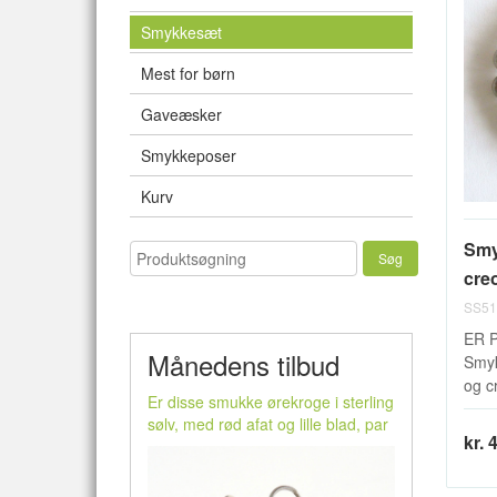
Smykkesæt
Mest for børn
Gaveæsker
Smykkeposer
Kurv
Smy
creo
SS51
ER 
Månedens tilbud
Smyk
og cr
Er disse smukke ørekroge i sterling
sølv, med rød afat og lille blad, par
kr. 