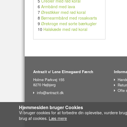
5
Creoler med rød koral
6
Armbånd med lava
7
Ørestikker med rød koral
8
Børnearmbånd med rosakvarts
9
Ørekroge med sorte bærkugler
10
Halskæde med rød koral
Antrazit v/ Lene Elmegaard Færch
Informa
Holme Parkvej 155
Hande
8270 Højbjerg
Retur
Ofte 
info@antrazit.dk
Hjemmesiden bruger Cookies
Vi bruger cookies for at forbedre din oplevelse, vurdere bru
brug af cookies.
Læs mere