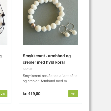
g
Smykkesæt - armbånd og
creoler med hvid koral
SS5091
Smykkesæt bestående af armbånd
og creoler: Armbånd med m...
kr. 419,00
Vis
Vis