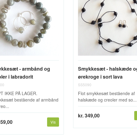
kkesæt - armbånd og
Smykkesæt - halskæde o
ler i labradorit
ørekroge i sort lava
00
SS5090
PT IKKE PÅ LAGER.
Flot smykkesæt bestående af
kesæt bestående af armbånd
halskæde og creoler med so...
eo...
kr. 349,00
459,00
Vis