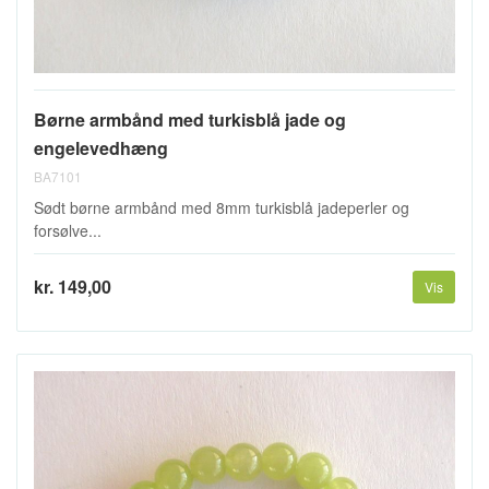
Børne armbånd med turkisblå jade og
engelevedhæng
BA7101
Sødt børne armbånd med 8mm turkisblå jadeperler og
forsølve...
kr. 149,00
Vis