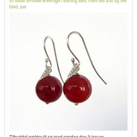
Er disse smukke ørekroge i sterling sølv, med rød afat og lille
blad, par
Tilbuddet gælder til og med søndag den 3 januar.