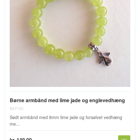
Børne armbånd med lime jade og englevedhæng
BA7102
Sødt armbånd med 8mm lime jade og forsølvet vedhæng
me...
kr. 149,00
Vis