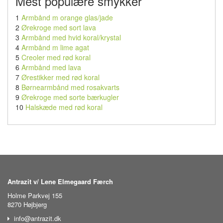
Mest populære smykker
1
Armbånd m orange glas/jade
2
Ørekroge med sort lava
3
Armbånd med hvid koral/krystal
4
Armbånd m lime agat
5
Creoler med rød koral
6
Armbånd med lava
7
Ørestikker med rød koral
8
Børnearmbånd med rosakvarts
9
Ørekroge med sorte bærkugler
10
Halskæde med rød koral
Antrazit v/ Lene Elmegaard Færch
Holme Parkvej 155
8270 Højbjerg
info@antrazit.dk