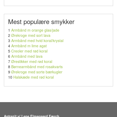
Mest populære smykker
1
Armbånd m orange glas/jade
2
Ørekroge med sort lava
3
Armbånd med hvid koral/krystal
4
Armbånd m lime agat
5
Creoler med rød koral
6
Armbånd med lava
7
Ørestikker med rød koral
8
Børnearmbånd med rosakvarts
9
Ørekroge med sorte bærkugler
10
Halskæde med rød koral
Antrazit v/ Lene Elmegaard Færch