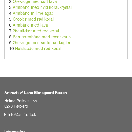
2
Ørekroge med sort lava
3
Armbånd med hvid koral/krystal
4
Armbånd m lime agat
5
Creoler med rød koral
6
Armbånd med lava
7
Ørestikker med rød koral
8
Børnearmbånd med rosakvarts
9
Ørekroge med sorte bærkugler
10
Halskæde med rød koral
Antrazit v/ Lene Elmegaard Færch
Holme Parkvej 155
8270 Højbjerg
info@antrazit.dk
Information