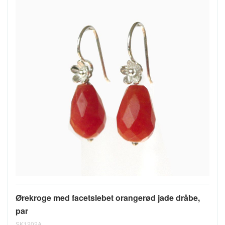
Ørekroge med facetslebet orangerød jade dråbe,
par
SK1202A