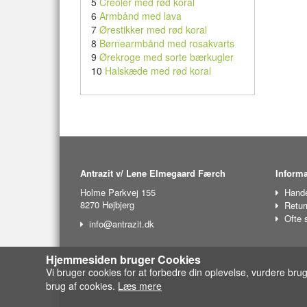
5
Creoler med rød koral
6
Armbånd med lava
7
Ørestikker med rød koral
8
Børnearmbånd med rosakvarts
9
Ørekroge med sorte bærkugler
10
Halskæde med rød koral
Antrazit v/ Lene Elmegaard Færch
Informa
Holme Parkvej 155
Hande
8270 Højbjerg
Retur
Ofte 
info@antrazit.dk
Hjemmesiden bruger Cookies
Vi bruger cookies for at forbedre din oplevelse, vurdere bru
brug af cookies.
Læs mere