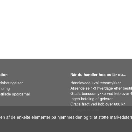
tion
Når du handler hos os får du...
lsbetingelser
Håndlavede kvalitetssmykker
Afsendelse 1-3 hverdage efter bestil
nering
Gratis bonussmykke ved køb over 4
stillede spørgsmål
Ingen betaling af gebyrer
Gratis fragt ved køb over 600 kr.
14 dages returret
gen af de enkelte elementer på hjemmesiden og til at støtte markedsfør