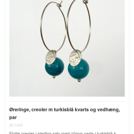
Øreringe, creoler m turkisblå kvarts og vedhæng,
par
SC1240
Flotte creoler i sterling sølv med 10mm perle i turkisblå k...