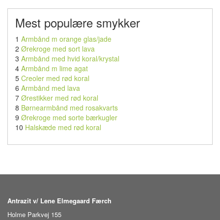
Mest populære smykker
1
Armbånd m orange glas/jade
2
Ørekroge med sort lava
3
Armbånd med hvid koral/krystal
4
Armbånd m lime agat
5
Creoler med rød koral
6
Armbånd med lava
7
Ørestikker med rød koral
8
Børnearmbånd med rosakvarts
9
Ørekroge med sorte bærkugler
10
Halskæde med rød koral
Antrazit v/ Lene Elmegaard Færch
Holme Parkvej 155