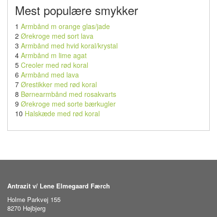
Mest populære smykker
1
Armbånd m orange glas/jade
2
Ørekroge med sort lava
3
Armbånd med hvid koral/krystal
4
Armbånd m lime agat
5
Creoler med rød koral
6
Armbånd med lava
7
Ørestikker med rød koral
8
Børnearmbånd med rosakvarts
9
Ørekroge med sorte bærkugler
10
Halskæde med rød koral
Antrazit v/ Lene Elmegaard Færch
Holme Parkvej 155
8270 Højbjerg