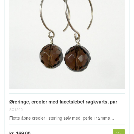
Øreringe, creoler med facetslebet røgkvarts, par
SC1200
Flotte åbne creoler i sterling sølv med perle i 12mm&...
kr. 169,00
Vis