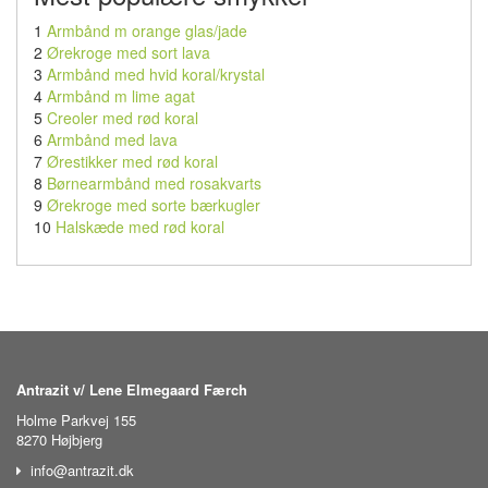
1
Armbånd m orange glas/jade
2
Ørekroge med sort lava
3
Armbånd med hvid koral/krystal
4
Armbånd m lime agat
5
Creoler med rød koral
6
Armbånd med lava
7
Ørestikker med rød koral
8
Børnearmbånd med rosakvarts
9
Ørekroge med sorte bærkugler
10
Halskæde med rød koral
Antrazit v/ Lene Elmegaard Færch
Holme Parkvej 155
8270 Højbjerg
info@antrazit.dk