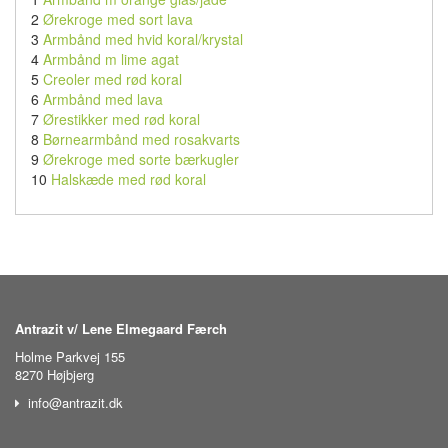
2
Ørekroge med sort lava
3
Armbånd med hvid koral/krystal
4
Armbånd m lime agat
5
Creoler med rød koral
6
Armbånd med lava
7
Ørestikker med rød koral
8
Børnearmbånd med rosakvarts
9
Ørekroge med sorte bærkugler
10
Halskæde med rød koral
Antrazit v/ Lene Elmegaard Færch
Holme Parkvej 155
8270 Højbjerg
info@antrazit.dk