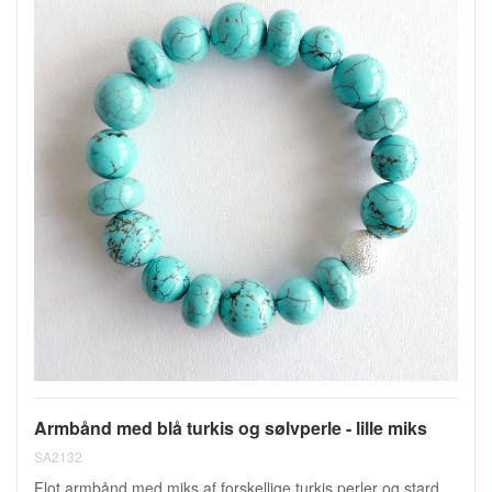
Armbånd med blå turkis og sølvperle - lille miks
SA2132
Flot armbånd med miks af forskellige turkis perler og stard...