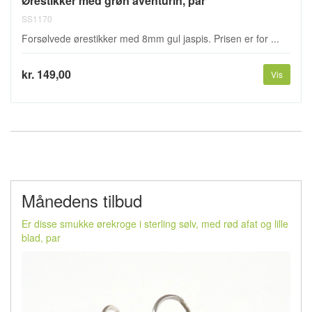
Ørestikker med grøn aventurin, par
SS1170
Forsølvede ørestikker med 8mm gul jaspis. Prisen er for ...
kr. 149,00
Vis
Månedens tilbud
Er disse smukke ørekroge i sterling sølv, med rød afat og lille
blad, par