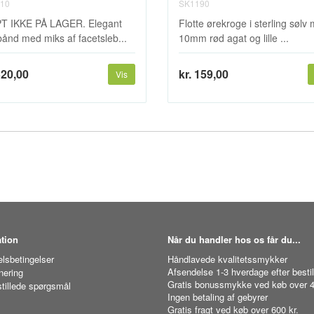
10
SK1190
T IKKE PÅ LAGER. Elegant
Flotte ørekroge i sterling sølv
ånd med miks af facetsleb...
10mm rød agat og lille ...
320,00
kr. 159,00
Vis
tion
Når du handler hos os får du...
lsbetingelser
Håndlavede kvalitetssmykker
Afsendelse 1-3 hverdage efter bestil
nering
Gratis bonussmykke ved køb over 4
stillede spørgsmål
Ingen betaling af gebyrer
Gratis fragt ved køb over 600 kr.