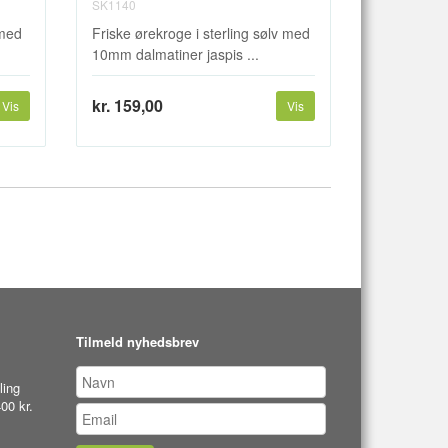
SK1140
 med
Friske ørekroge i sterling sølv med
10mm dalmatiner jaspis ...
kr. 159,00
Vis
Vis
Tilmeld nyhedsbrev
ling
00 kr.