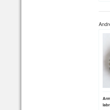
Andr
Arm
labr