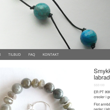
R
TILBUD
FAQ
KONTAKT
Smykk
labrad
SS5100
ER PT IKK
creoler i g
Flot armb
perler i la