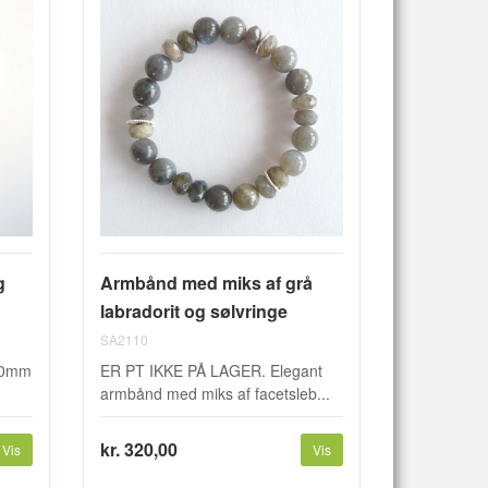
g
Armbånd med miks af grå
labradorit og sølvringe
SA2110
 10mm
ER PT IKKE PÅ LAGER. Elegant
armbånd med miks af facetsleb...
kr. 320,00
Vis
Vis