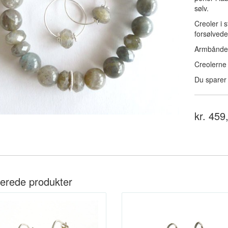
sølv.
Creoler i 
forsølvede
Armbåndet 
Creolerne 
Du sparer 
kr. 459
terede produkter