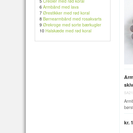
5
Creoler med rød koral
6
Armbånd med lava
7
Ørestikker med rød koral
8
Børnearmbånd med rosakvarts
9
Ørekroge med sorte bærkugler
10
Halskæde med rød koral
Arm
skiv
SA21
Armb
børst
kr. 