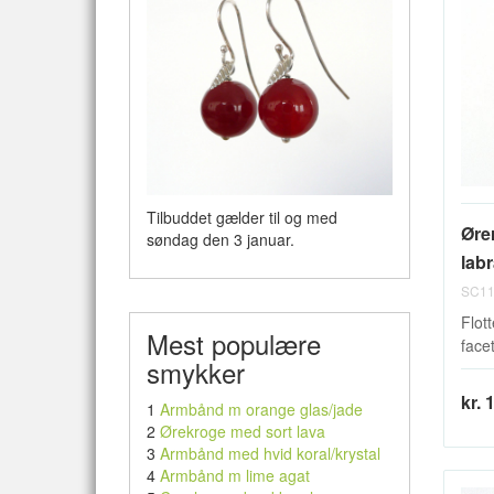
Tilbuddet gælder til og med
Øre
søndag den 3 januar.
labr
SC11
Flott
Mest populære
face
smykker
kr. 
1
Armbånd m orange glas/jade
2
Ørekroge med sort lava
3
Armbånd med hvid koral/krystal
4
Armbånd m lime agat