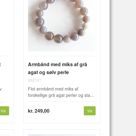
t
Armbånd med miks af grå
agat og sølv perle
SA2107
v
Flot armbånd med miks af
forskellige grå agat perler og sta...
kr. 249,00
Vis
Vis