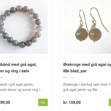
bånd med grå agat,
Ørekroge med grå agat o
er og ring i sølv
lille blad, par
08
SK1130
ånd i grå agat perler,
Ørekroge i sterling sølv med
ede skiver og snoet ring i ...
grå agat perler og lille ...
199,00
kr. 159,00
Vis