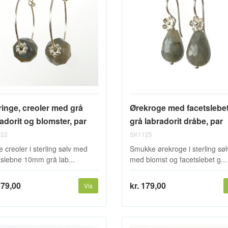
ringe, creoler med grå
Ørekroge med facetslebe
adorit og blomster, par
grå labradorit dråbe, par
22
SK1125
e creoler i sterling sølv med
Smukke ørekroge i sterling søl
tslebne 10mm grå lab...
med blomst og facetslebet g...
179,00
kr. 179,00
Vis