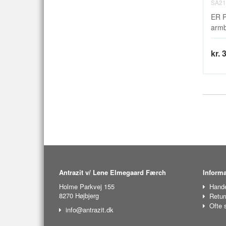
SA21
ER P
armb
kr. 
Antrazit v/ Lene Elmegaard Færch
Informa
Holme Parkvej 155
Hande
8270 Højbjerg
Retur
Ofte 
info@antrazit.dk