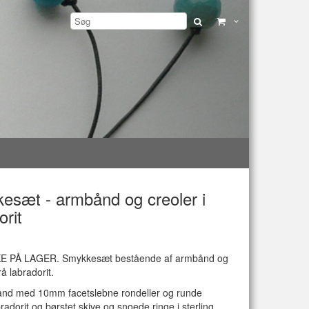
esæt - armbånd og creoler i
orit
E PÅ LAGER. Smykkesæt bestående af armbånd og
rå labradorit.
ånd med 10mm facetslebne rondeller og runde
bradorit og børstet skive og snoede ringe i sterling