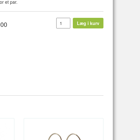
or et par.
,00
Læg i kurv