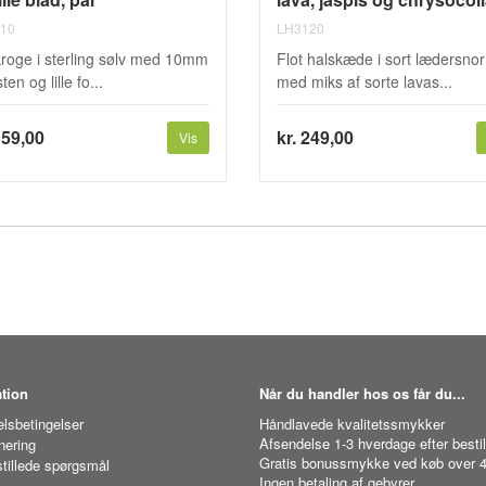
10
LH3120
roge i sterling sølv med 10mm
Flot halskæde i sort lædersnor
ten og lille fo...
med miks af sorte lavas...
159,00
kr. 249,00
Vis
tion
Når du handler hos os får du...
lsbetingelser
Håndlavede kvalitetssmykker
Afsendelse 1-3 hverdage efter bestil
nering
Gratis bonussmykke ved køb over 4
stillede spørgsmål
Ingen betaling af gebyrer