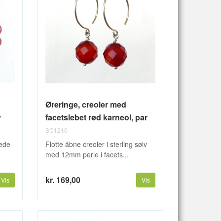
Øreringe, creoler med
v
facetslebet rød karneol, par
SC1210
tede
Flotte åbne creoler i sterling sølv
med 12mm perle i facets...
kr. 169,00
Vis
Vis