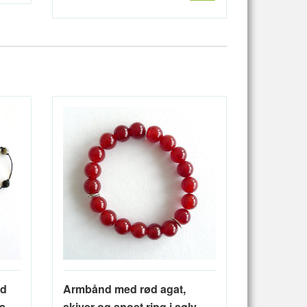
ed
Armbånd med rød agat,
la
skiver og snoet ring i sølv