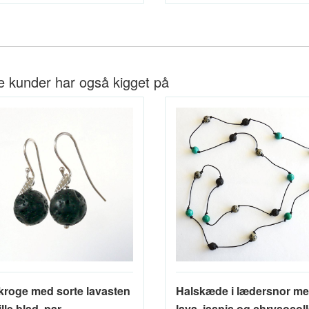
e kunder har også kigget på
kroge med sorte lavasten
Halskæde i lædersnor m
ille blad, par
lava, jaspis og chrysocol