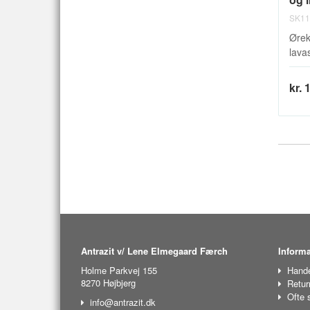
SK11
Ørek
lavas
kr. 
Antrazit v/ Lene Elmegaard Færch
Informa
Holme Parkvej 155
Hande
8270 Højbjerg
Retur
Ofte 
info@antrazit.dk