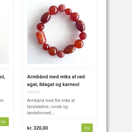
ol,
Armbånd med miks af rød
agat, ildagat og karneol
SA2121
mm
Armbånd med flot miks af
facetslebne, runde og
tøndeformed...
Vis
kr. 320,00
Vis