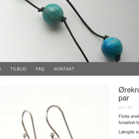
R
TILBUD
FAQ
KONTAKT
Ørekro
par
SK1190
Flotte øre
forsølvet 
Længde er