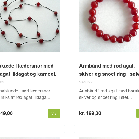
skæde i lædersnor med
Armbånd med rød agat,
agat, ildagat og karneol.
skiver og snoet ring i søl
02
SA2122
 halskæde i sort lædersnor
Armbånd i rød agat med børs
miks af rød agat, ildaga...
skiver og snoet ring i ster...
249,00
kr. 199,00
Vis