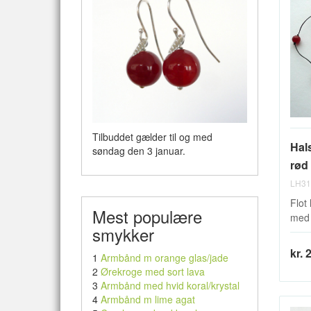
Tilbuddet gælder til og med
Hal
søndag den 3 januar.
rød 
LH31
Flot
Mest populære
med 
smykker
kr. 
1
Armbånd m orange glas/jade
2
Ørekroge med sort lava
3
Armbånd med hvid koral/krystal
4
Armbånd m lime agat