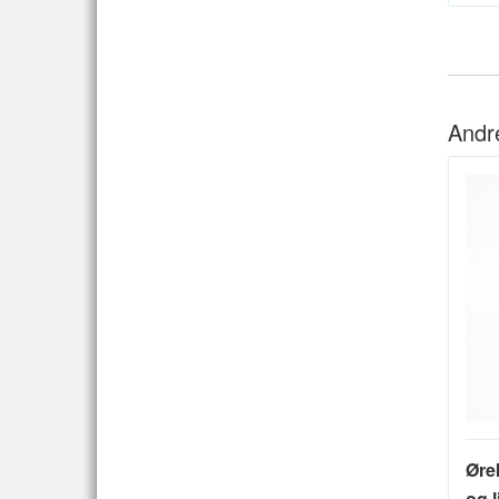
Andr
Øre
og l