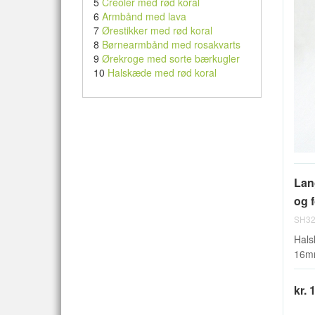
5
Creoler med rød koral
6
Armbånd med lava
7
Ørestikker med rød koral
8
Børnearmbånd med rosakvarts
9
Ørekroge med sorte bærkugler
10
Halskæde med rød koral
Lan
og f
SH32
Hals
16mm
kr. 