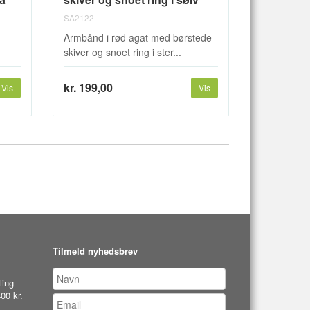
SA2122
Armbånd i rød agat med børstede
skiver og snoet ring i ster...
kr. 199,00
Vis
Vis
Tilmeld nyhedsbrev
ling
00 kr.