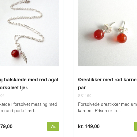
g halskæde med rød agat
Ørestikker med rød karne
orsølvet fjer.
par
06
SS1160
kæde i forsølvet messing med
Forsølvede ørestikker med 6
 rund perle i rød...
karneol. Prisen er fo...
179,00
kr. 149,00
Vis