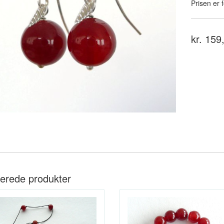
Prisen er f
kr. 159
terede produkter