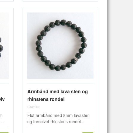
Armbånd med lava sten og
ølv
rhinstens rondel
SA2105
mm
Flot armbånd med 8mm lavasten
...
og forsølvet rhinstens rondel...