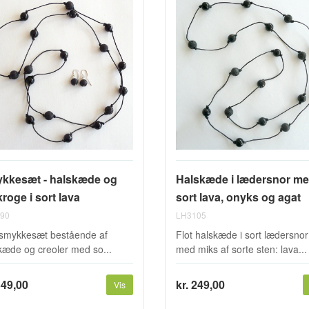
kkesæt - halskæde og
Halskæde i lædersnor m
roge i sort lava
sort lava, onyks og agat
90
LH3105
 smykkesæt bestående af
Flot halskæde i sort lædersnor
kæde og creoler med so...
med miks af sorte sten: lava...
349,00
kr. 249,00
Vis