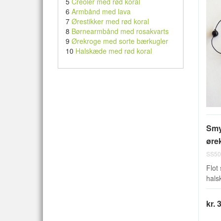
5
Creoler med rød koral
6
Armbånd med lava
7
Ørestikker med rød koral
8
Børnearmbånd med rosakvarts
9
Ørekroge med sorte bærkugler
10
Halskæde med rød koral
Smy
ørek
SS50
Flot
hals
kr. 