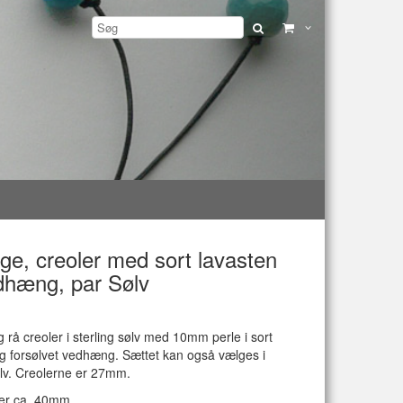
ge, creoler med sort lavasten
dhæng, par
Sølv
rå creoler i sterling sølv med 10mm perle i sort
g forsølvet vedhæng. Sættet kan også vælges i
ølv. Creolerne er 27mm.
er ca. 40mm.