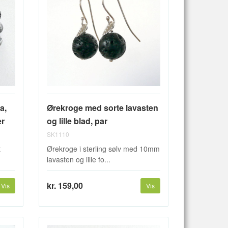
a,
Ørekroge med sorte lavasten
er
og lille blad, par
SK1110
t
Ørekroge i sterling sølv med 10mm
lavasten og lille fo...
kr. 159,00
Vis
Vis