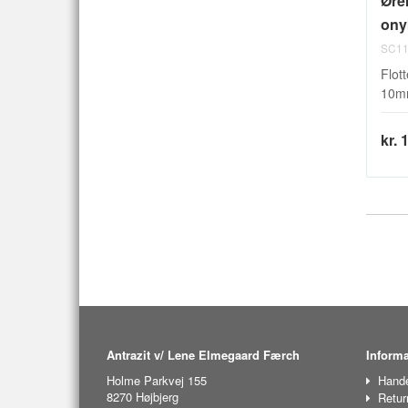
Øre
onyk
SC11
Flott
10mm
kr. 
Antrazit v/ Lene Elmegaard Færch
Informa
Holme Parkvej 155
Hande
8270 Højbjerg
Retur