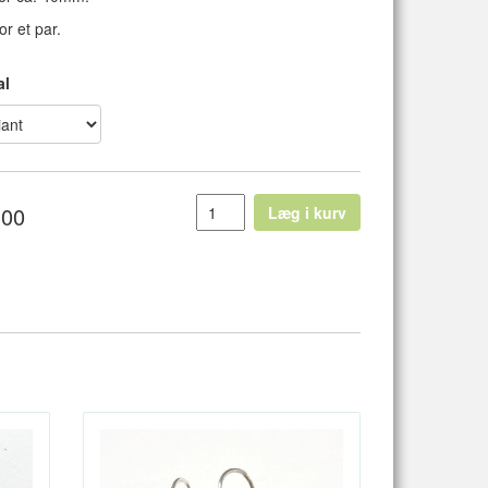
or et par.
al
,00
Læg i kurv