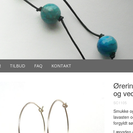
R
TILBUD
FAQ
KONTAKT
Ørerin
og ve
SC1105
Smukke og 
lavasten o
forgyldt s
Længden 