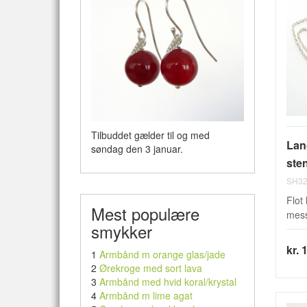
Tilbuddet gælder til og med
Lan
søndag den 3 januar.
sten
SH32
Flot
Mest populære
mess
smykker
kr. 
1
Armbånd m orange glas/jade
2
Ørekroge med sort lava
3
Armbånd med hvid koral/krystal
4
Armbånd m lime agat