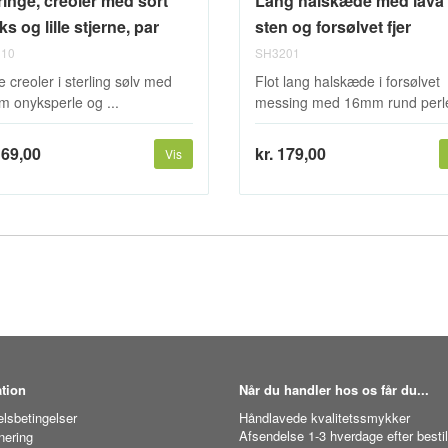
ringe, creoler med sort
Lang halskæde med lava
s og lille stjerne, par
sten og forsølvet fjer
10
SH3201
e creoler i sterling sølv med
Flot lang halskæde i forsølvet
 onyksperle og ...
messing med 16mm rund perle
169,00
kr. 179,00
Vis
tion
Når du handler hos os får du...
lsbetingelser
Håndlavede kvalitetssmykker
Afsendelse 1-3 hverdage efter bestil
nering