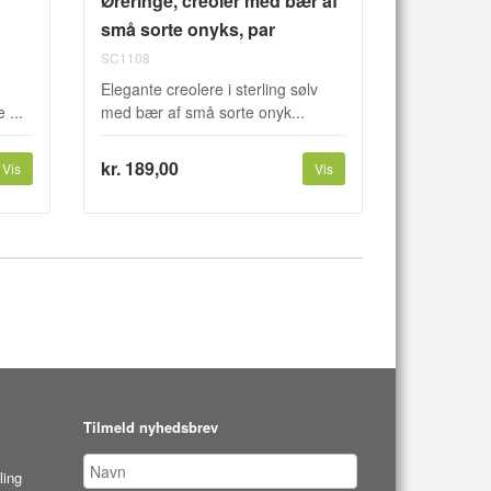
Øreringe, creoler med bær af
små sorte onyks, par
SC1108
Elegante creolere i sterling sølv
 ...
med bær af små sorte onyk...
kr. 189,00
Vis
Vis
Tilmeld nyhedsbrev
ling