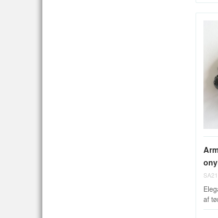
Arm
onyk
SA21
Eleg
af t