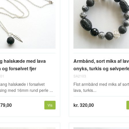
Armbånd, sort miks af lav
g halskæde med lava
onyks, turkis og sølvperl
 og forsølvet fjer
SA2103
01
Flot armbånd med miks af sor
 lang halskæde i forsølvet
lava, turkis...
ing med 16mm rund perle ...
kr. 320,00
179,00
Vis