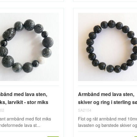
bånd med lava sten,
Armbånd med lava sten,
s, larvikit - stor miks
skiver og ring i sterling s
02
SA2104
ant armbånd med flot miks
Flot og råt armbånd med 10
øndeformede lava st...
lavasten og børstede skiver og