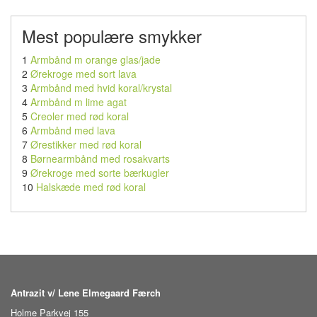
Mest populære smykker
1
Armbånd m orange glas/jade
2
Ørekroge med sort lava
3
Armbånd med hvid koral/krystal
4
Armbånd m lime agat
5
Creoler med rød koral
6
Armbånd med lava
7
Ørestikker med rød koral
8
Børnearmbånd med rosakvarts
9
Ørekroge med sorte bærkugler
10
Halskæde med rød koral
Antrazit v/ Lene Elmegaard Færch
Holme Parkvej 155