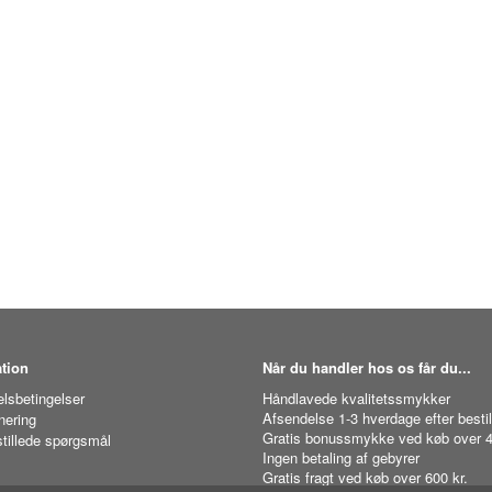
tion
Når du handler hos os får du...
lsbetingelser
Håndlavede kvalitetssmykker
Afsendelse 1-3 hverdage efter bestil
nering
Gratis bonussmykke ved køb over 4
stillede spørgsmål
Ingen betaling af gebyrer
Gratis fragt ved køb over 600 kr.