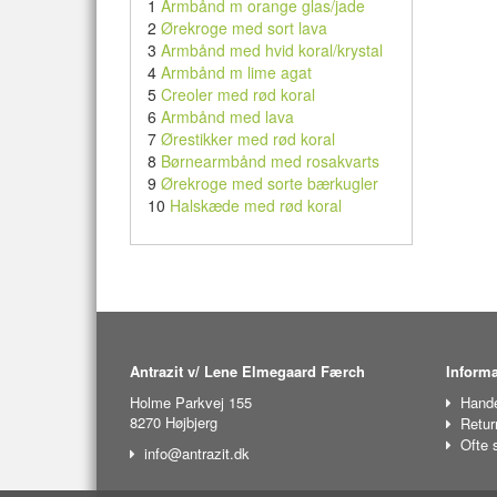
1
Armbånd m orange glas/jade
2
Ørekroge med sort lava
3
Armbånd med hvid koral/krystal
4
Armbånd m lime agat
5
Creoler med rød koral
6
Armbånd med lava
7
Ørestikker med rød koral
8
Børnearmbånd med rosakvarts
9
Ørekroge med sorte bærkugler
10
Halskæde med rød koral
Antrazit v/ Lene Elmegaard Færch
Informa
Holme Parkvej 155
Hande
8270 Højbjerg
Retur
Ofte 
info@antrazit.dk