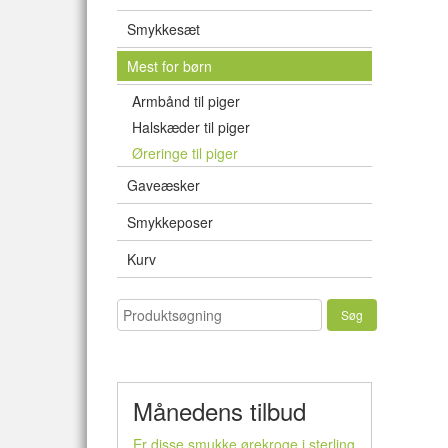
Smykkesæt
Mest for børn
Armbånd til piger
Halskæder til piger
Øreringe til piger
Gaveæsker
Smykkeposer
Kurv
Månedens tilbud
Er disse smukke ørekroge i sterling