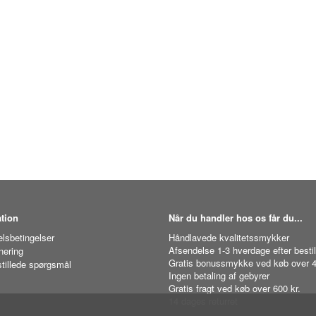
tion
Når du handler hos os får du...
lsbetingelser
Håndlavede kvalitetssmykker
Afsendelse 1-3 hverdage efter bestil
nering
Gratis bonussmykke ved køb over 4
stillede spørgsmål
Ingen betaling af gebyrer
Gratis fragt ved køb over 600 kr.
14 dages returret