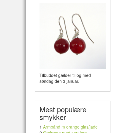
Tilbuddet gælder til og med
søndag den 3 januar.
Mest populære
smykker
1
Armbånd m orange glas/jade
2
Ørekroge med sort lava