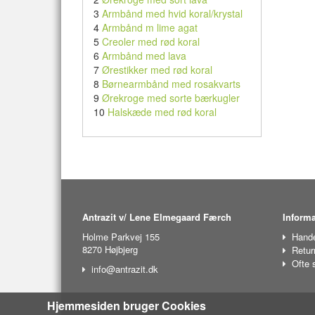
3
Armbånd med hvid koral/krystal
4
Armbånd m lime agat
5
Creoler med rød koral
6
Armbånd med lava
7
Ørestikker med rød koral
8
Børnearmbånd med rosakvarts
9
Ørekroge med sorte bærkugler
10
Halskæde med rød koral
Antrazit v/ Lene Elmegaard Færch
Informa
Holme Parkvej 155
Hande
8270 Højbjerg
Retur
Ofte 
info@antrazit.dk
Hjemmesiden bruger Cookies